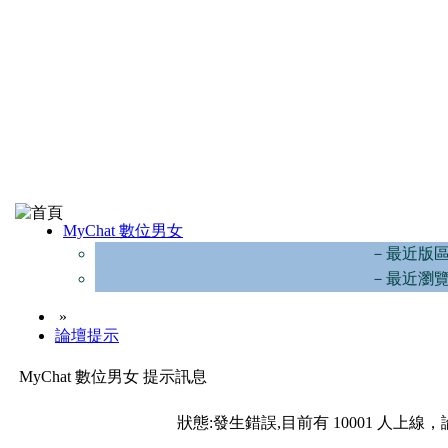
MyChat 數位男女
－最近版
－最近瀏
»
論壇提示
MyChat 數位男女 提示訊息
狀態:發生錯誤,目前有 10001 人上線