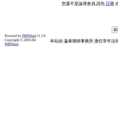
您還不是論壇會員,請先
註冊
Powered by
PHPWind
v1.3.6
Copyright © 2003-04
本站由
瀛睿律師事務所
擔任常年法律
PHPWind