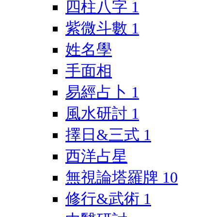
四柱八字
1
紫微斗數
1
姓名學
手面相
易經占卜
1
風水研討
1
擇日&三式
1
西洋占星
無視論塔羅牌
10
修行&武術
1