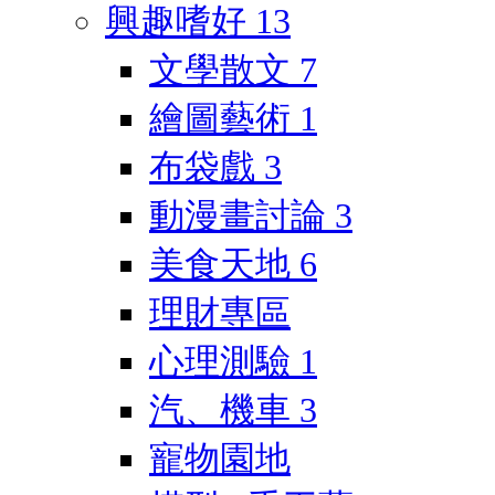
興趣嗜好
13
文學散文
7
繪圖藝術
1
布袋戲
3
動漫畫討論
3
美食天地
6
理財專區
心理測驗
1
汽、機車
3
寵物園地