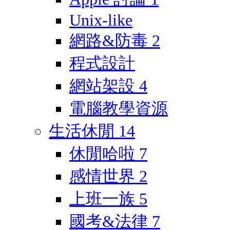
Unix-like
網路&防毒
2
程式設計
網站架設
4
電腦教學資源
生活休閒
14
休閒哈啦
7
感情世界
2
上班一族
5
國考&法律
7