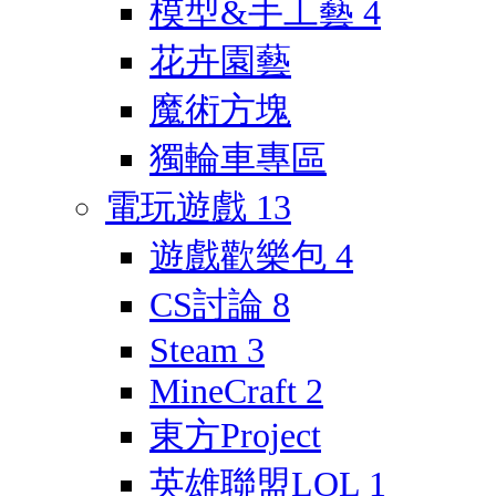
模型&手工藝
4
花卉園藝
魔術方塊
獨輪車專區
電玩遊戲
13
遊戲歡樂包
4
CS討論
8
Steam
3
MineCraft
2
東方Project
英雄聯盟LOL
1