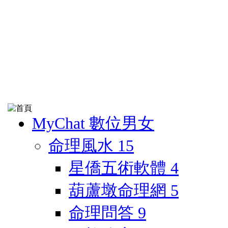
MyChat 數位男女
命理風水
15
星僑五術軟體
4
葫蘆墩命理網
5
命理問答
9