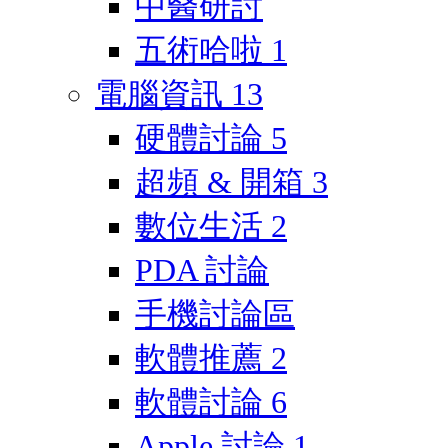
中醫研討
五術哈啦
1
電腦資訊
13
硬體討論
5
超頻 & 開箱
3
數位生活
2
PDA 討論
手機討論區
軟體推薦
2
軟體討論
6
Apple 討論
1