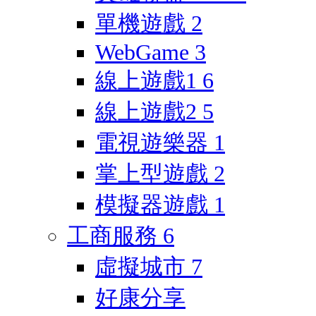
單機遊戲
2
WebGame
3
線上遊戲1
6
線上遊戲2
5
電視遊樂器
1
掌上型遊戲
2
模擬器遊戲
1
工商服務
6
虛擬城市
7
好康分享