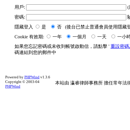
用戶:
(
密碼:
隱藏登入
是
否 (後台已禁止普通會員使用隱藏登
Cookie 有效期:
一年
一個月
一天
一小
如果您忘記密碼或未收到帳號啟動信，請點擊 '
重設密碼
碼連結到您的郵件中
Powered by
PHPWind
v1.3.6
Copyright © 2003-04
本站由
瀛睿律師事務所
擔任常年法律
PHPWind