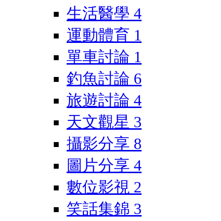
生活醫學
4
運動體育
1
單車討論
1
釣魚討論
6
旅遊討論
4
天文觀星
3
攝影分享
8
圖片分享
4
數位影視
2
笑話集錦
3