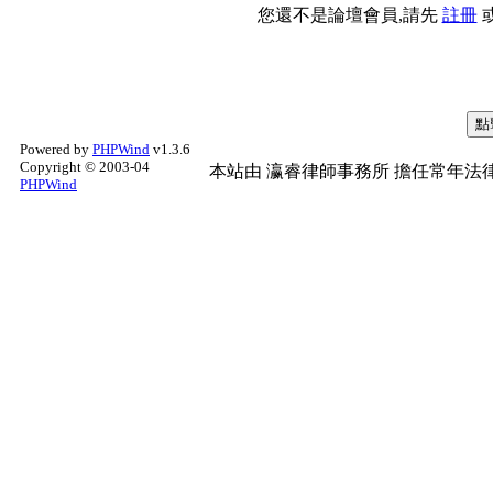
您還不是論壇會員,請先
註冊
Powered by
PHPWind
v1.3.6
Copyright © 2003-04
本站由
瀛睿律師事務所
擔任常年法律
PHPWind