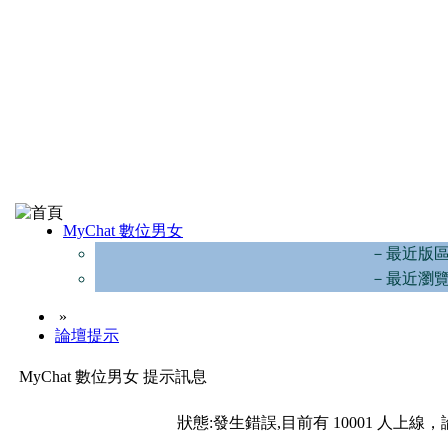
MyChat 數位男女
－最近版
－最近瀏
»
論壇提示
MyChat 數位男女 提示訊息
狀態:發生錯誤,目前有 10001 人上線