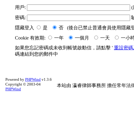
用戶:
(
密碼:
隱藏登入
是
否 (後台已禁止普通會員使用隱藏登
Cookie 有效期:
一年
一個月
一天
一小
如果您忘記密碼或未收到帳號啟動信，請點擊 '
重設密碼
碼連結到您的郵件中
Powered by
PHPWind
v1.3.6
Copyright © 2003-04
本站由
瀛睿律師事務所
擔任常年法律
PHPWind