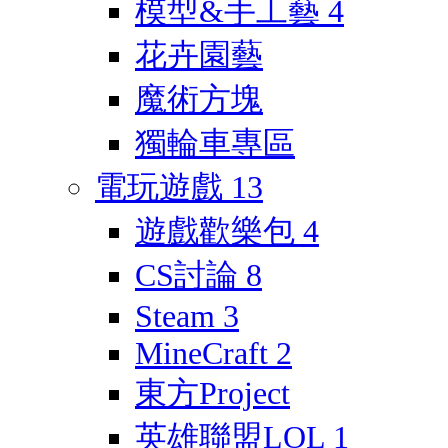
模型&手工藝
4
花卉園藝
魔術方塊
獨輪車專區
電玩遊戲
13
遊戲歡樂包
4
CS討論
8
Steam
3
MineCraft
2
東方Project
英雄聯盟LOL
1