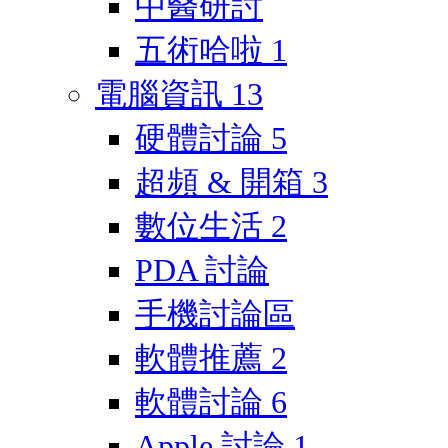
中醫研討
五術哈啦
1
電腦資訊
13
硬體討論
5
超頻 & 開箱
3
數位生活
2
PDA 討論
手機討論區
軟體推薦
2
軟體討論
6
Apple 討論
1