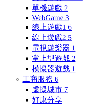
單機遊戲
2
WebGame
3
線上遊戲1
6
線上遊戲2
5
電視遊樂器
1
掌上型遊戲
2
模擬器遊戲
1
工商服務
6
虛擬城市
7
好康分享