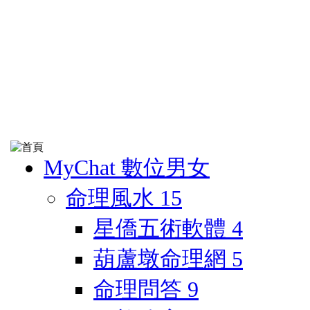
MyChat 數位男女
命理風水
15
星僑五術軟體
4
葫蘆墩命理網
5
命理問答
9