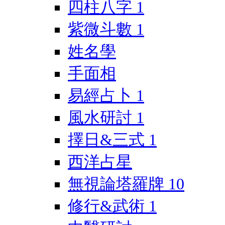
四柱八字
1
紫微斗數
1
姓名學
手面相
易經占卜
1
風水研討
1
擇日&三式
1
西洋占星
無視論塔羅牌
10
修行&武術
1