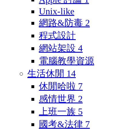
Unix-like
網路&防毒
2
程式設計
網站架設
4
電腦教學資源
生活休閒
14
休閒哈啦
7
感情世界
2
上班一族
5
國考&法律
7