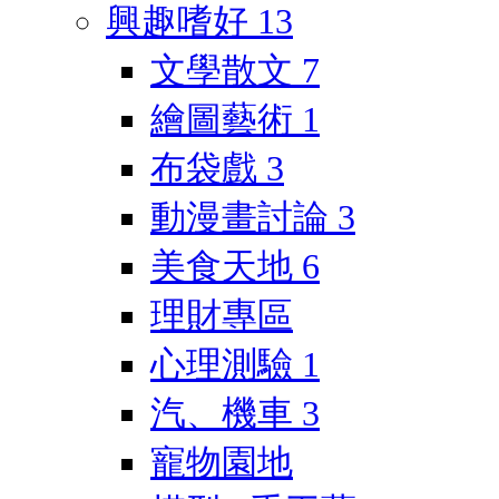
興趣嗜好
13
文學散文
7
繪圖藝術
1
布袋戲
3
動漫畫討論
3
美食天地
6
理財專區
心理測驗
1
汽、機車
3
寵物園地