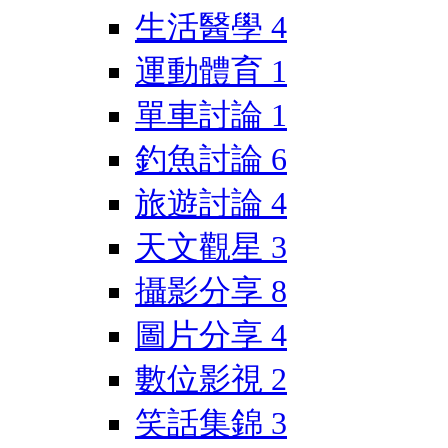
生活醫學
4
運動體育
1
單車討論
1
釣魚討論
6
旅遊討論
4
天文觀星
3
攝影分享
8
圖片分享
4
數位影視
2
笑話集錦
3