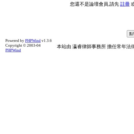
您還不是論壇會員,請先
註冊
Powered by
PHPWind
v1.3.6
Copyright © 2003-04
本站由
瀛睿律師事務所
擔任常年法律
PHPWind