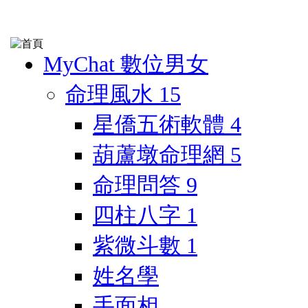
MyChat 數位男女
命理風水
15
星僑五術軟體
4
葫蘆墩命理網
5
命理問答
9
四柱八字
1
紫微斗數
1
姓名學
手面相