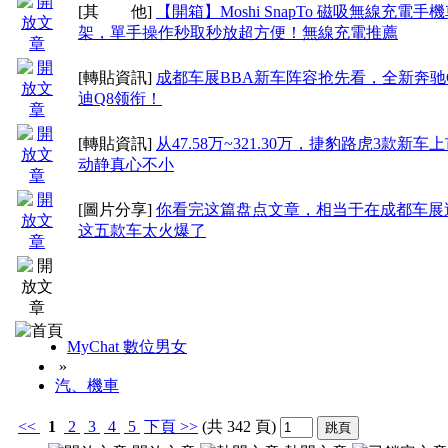
[其 他]
【開箱】Moshi SnapTo 磁吸無線充電手
架，單手操作秒取秒放超方便！無線充電推薦
[轉貼資訊]
成都车展BBA新车阵容抢先看，全新奔驰
迪Q8领衔！
[轉貼資訊]
从47.58万~321.30万，捷豹路虎3款新
动静真心不小
[圖片分享]
你看完这篇盘点文章，相当于在成都车展
这五款车太火爆了
MyChat 數位男女
»
汽、機車
<<
1
2
3
4
5
下頁
>>
(共 342 頁)