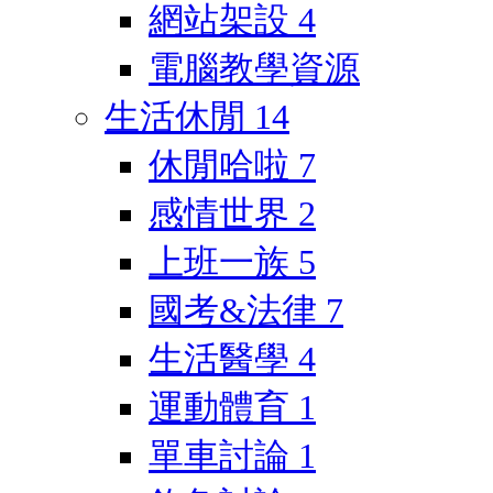
網站架設
4
電腦教學資源
生活休閒
14
休閒哈啦
7
感情世界
2
上班一族
5
國考&法律
7
生活醫學
4
運動體育
1
單車討論
1