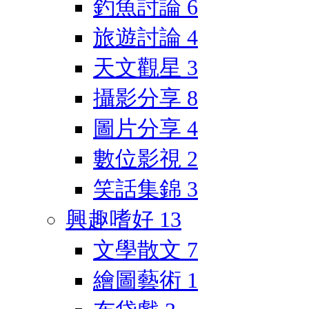
釣魚討論
6
旅遊討論
4
天文觀星
3
攝影分享
8
圖片分享
4
數位影視
2
笑話集錦
3
興趣嗜好
13
文學散文
7
繪圖藝術
1