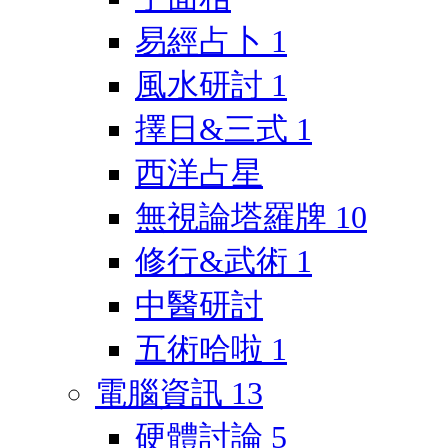
易經占卜
1
風水研討
1
擇日&三式
1
西洋占星
無視論塔羅牌
10
修行&武術
1
中醫研討
五術哈啦
1
電腦資訊
13
硬體討論
5