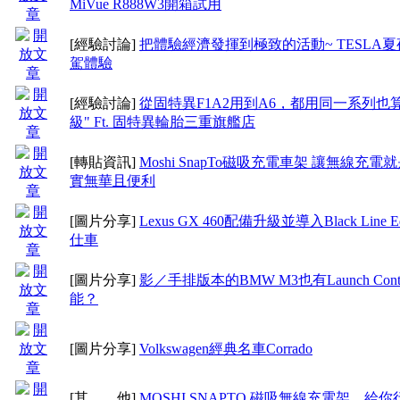
MiVue R888W3開箱試用
[經驗討論]
把體驗經濟發揮到極致的活動~ TESLA
駕體驗
[經驗討論]
從固特異F1A2用到A6，都用同一系列也
級" Ft. 固特異輪胎三重旗艦店
[轉貼資訊]
Moshi SnapTo磁吸充電車架 讓無線充
實無華且便利
[圖片分享]
Lexus GX 460配備升級並導入Black Line Ed
仕車
[圖片分享]
影／手排版本的BMW M3也有Launch Cont
能？
[圖片分享]
Volkswagen經典名車Corrado
[其 他]
MOSHI SNAPTO 磁吸無線充電架，給