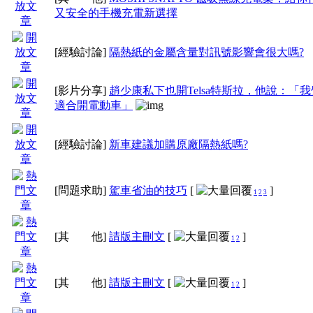
又安全的手機充電新選擇
[經驗討論]
隔熱紙的金屬含量對訊號影響會很大嗎?
[影片分享]
趙少康私下也開Telsa特斯拉，他說：「
適合開電動車」
[經驗討論]
新車建議加購原廠隔熱紙嗎?
[問題求助]
駕車省油的技巧
[
]
1
2
3
[其 他]
請版主刪文
[
]
1
2
[其 他]
請版主刪文
[
]
1
2