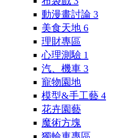
布袋戲
3
動漫畫討論
3
美食天地
6
理財專區
心理測驗
1
汽、機車
3
寵物園地
模型&手工藝
4
花卉園藝
魔術方塊
獨輪車專區