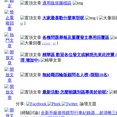
通用版規圖檔區
大家最喜歡什麼車型呢
[
]
93
各種問題舉報及重覆發文專用回覆區
]
1
2
3
4
5
...
17
精華區 歡迎各位發文或解惑先來此挖寶 
理 增加中)
無給職四輪版顧問名人榜 (限額10名)
最新活動 怎麼能讓別區專美於前呢?
分享:
論壇主題
[經驗討論]
全新升級後視鏡型行車紀錄器，超清晰三鏡組