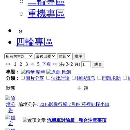
二輪專區
重機專區
»
四輪專區
<<
1
2
3
4
5
下頁
>>
(共 342 頁)
專題：
精華
原創
分類：
圖片分享
法律討論
轉貼資訊
問題求助
狀態
主 題
論壇公告:
2016影像行腳 7月份-苑裡純樸小鎮
汽機車討論板 - 整合注意事項