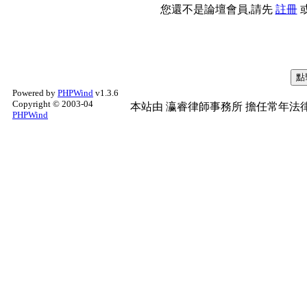
您還不是論壇會員,請先
註冊
Powered by
PHPWind
v1.3.6
Copyright © 2003-04
本站由
瀛睿律師事務所
擔任常年法律
PHPWind