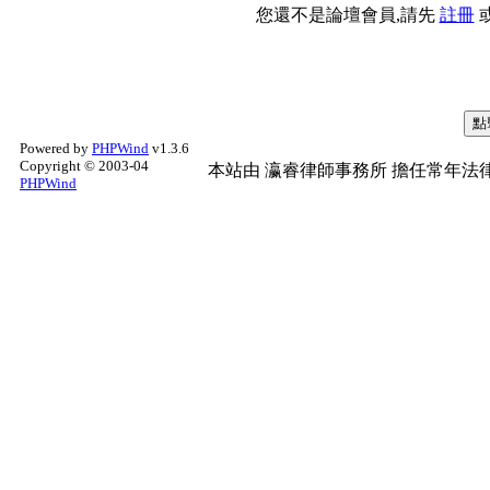
您還不是論壇會員,請先
註冊
Powered by
PHPWind
v1.3.6
Copyright © 2003-04
本站由
瀛睿律師事務所
擔任常年法律
PHPWind