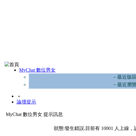
MyChat 數位男女
－最近版
－最近瀏
»
論壇提示
MyChat 數位男女 提示訊息
狀態:發生錯誤,目前有 10001 人上線