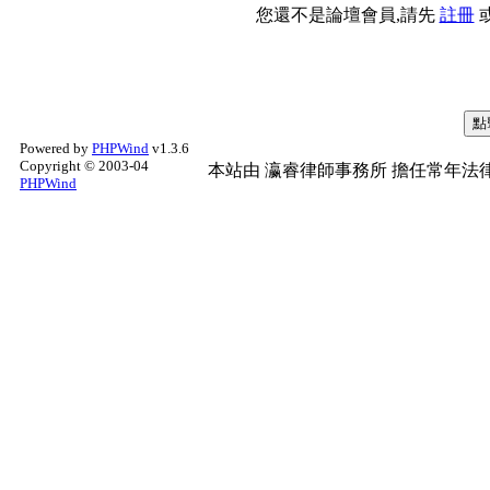
您還不是論壇會員,請先
註冊
Powered by
PHPWind
v1.3.6
Copyright © 2003-04
本站由
瀛睿律師事務所
擔任常年法律
PHPWind