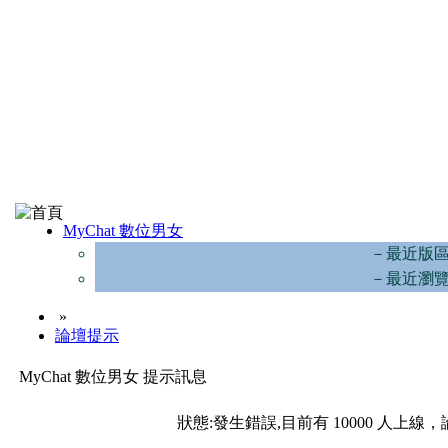
MyChat 數位男女
－最近版
－最近瀏
»
論壇提示
MyChat 數位男女 提示訊息
狀態:發生錯誤,目前有 10000 人上線