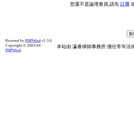
您還不是論壇會員,請先
註冊
Powered by
PHPWind
v1.3.6
Copyright © 2003-04
本站由
瀛睿律師事務所
擔任常年法律
PHPWind