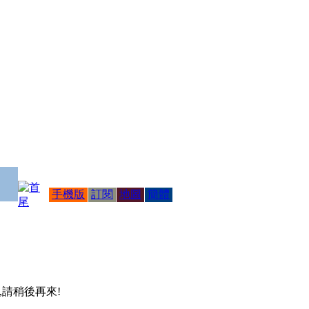
手機版
訂閱
地圖
簡體
 ,請稍後再來!