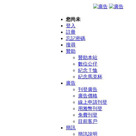
您尚未
登入
註冊
忘記密碼
搜尋
贊助
贊助本站
數位公仔
紀念Ｔ恤
紀念馬克杯
廣告
刊登廣告
廣告價格
線上申請刊登
用雅幣刊登
免費刊登
目前客戶
簡訊
簡訊說明