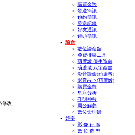
購買金幣
發送簡訊
預約簡訊
發送記錄
好友通訊
罐頭簡訊
論命
數位論命舘
免費排盤工具
葫蘆墩 優生造命
葫蘆墩 八字命書
影音論命(葫蘆墩)
影音占卜(葫蘆墩)
購買金幣
星座分析
孔明神數
周公解夢
數位命理街
娛樂
影 像 行 腳
數 位 造 型