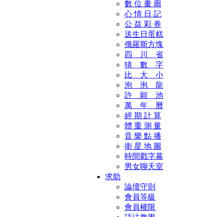
數 位 畫 廊
心 情 日 記
公 益 彩 券
送生日蛋糕
俄羅斯方塊
四 川 省
猜 數 字
比 大 小
泡 泡 龍
許 願 池
萬 年 曆
經 期 計 算
體 重 測 量
音 樂 點 播
衛 星 地 圖
時間戳字幕
男女聊天室
求助
論壇守則
會員等級
會員權限