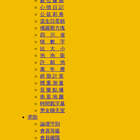
數 位 畫 廊
心 情 日 記
公 益 彩 券
送生日蛋糕
俄羅斯方塊
四 川 省
猜 數 字
比 大 小
泡 泡 龍
許 願 池
萬 年 曆
經 期 計 算
體 重 測 量
音 樂 點 播
衛 星 地 圖
時間戳字幕
男女聊天室
求助
論壇守則
會員等級
會員權限