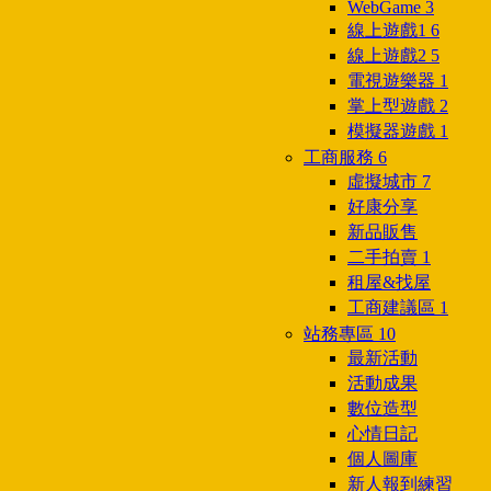
WebGame
3
線上遊戲1
6
線上遊戲2
5
電視遊樂器
1
掌上型遊戲
2
模擬器遊戲
1
工商服務
6
虛擬城市
7
好康分享
新品販售
二手拍賣
1
租屋&找屋
工商建議區
1
站務專區
10
最新活動
活動成果
數位造型
心情日記
個人圖庫
新人報到練習