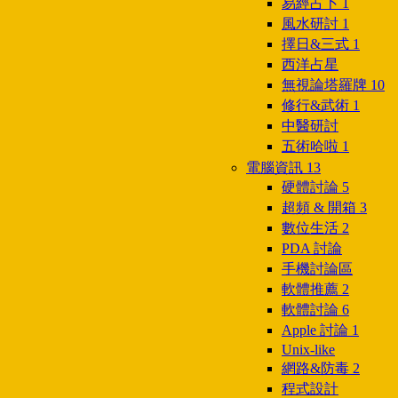
易經占卜
1
風水研討
1
擇日&三式
1
西洋占星
無視論塔羅牌
10
修行&武術
1
中醫研討
五術哈啦
1
電腦資訊
13
硬體討論
5
超頻 & 開箱
3
數位生活
2
PDA 討論
手機討論區
軟體推薦
2
軟體討論
6
Apple 討論
1
Unix-like
網路&防毒
2
程式設計