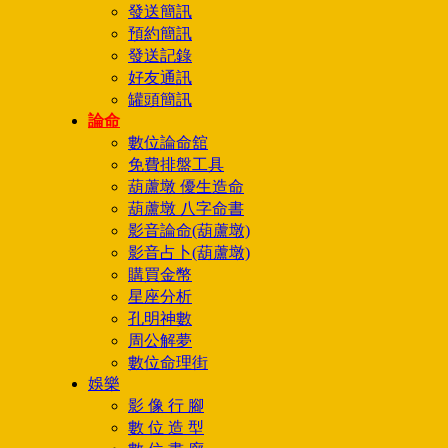
發送簡訊
預約簡訊
發送記錄
好友通訊
罐頭簡訊
論命
數位論命舘
免費排盤工具
葫蘆墩 優生造命
葫蘆墩 八字命書
影音論命(葫蘆墩)
影音占卜(葫蘆墩)
購買金幣
星座分析
孔明神數
周公解夢
數位命理街
娛樂
影 像 行 腳
數 位 造 型