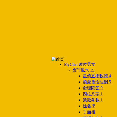
MyChat 數位男女
命理風水
15
星僑五術軟體
4
葫蘆墩命理網
5
命理問答
9
四柱八字
1
紫微斗數
1
姓名學
手面相