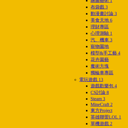
繪圖藝術
1
布袋戲
3
動漫畫討論
3
美食天地
6
理財專區
心理測驗
1
汽、機車
3
寵物園地
模型&手工藝
4
花卉園藝
魔術方塊
獨輪車專區
電玩遊戲
13
遊戲歡樂包
4
CS討論
8
Steam
3
MineCraft
2
東方Project
英雄聯盟LOL
1
單機遊戲
2