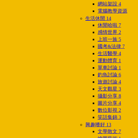
網站架設
4
電腦教學資源
生活休閒
14
休閒哈啦
7
感情世界
2
上班一族
5
國考&法律
7
生活醫學
4
運動體育
1
單車討論
1
釣魚討論
6
旅遊討論
4
天文觀星
3
攝影分享
8
圖片分享
4
數位影視
2
笑話集錦
3
興趣嗜好
13
文學散文
7