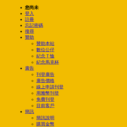
您尚未
登入
註冊
忘記密碼
搜尋
贊助
贊助本站
數位公仔
紀念Ｔ恤
紀念馬克杯
廣告
刊登廣告
廣告價格
線上申請刊登
用雅幣刊登
免費刊登
目前客戶
簡訊
簡訊說明
購買金幣