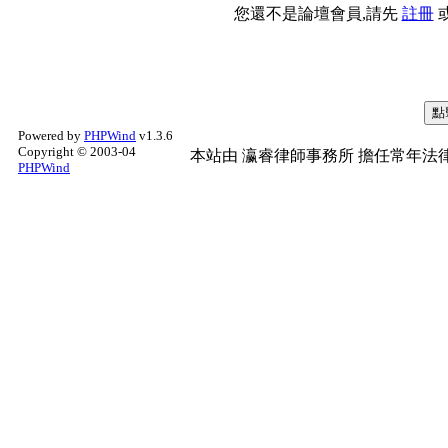
您還不是論壇會員,請先
註冊
Powered by
PHPWind
v1.3.6
Copyright © 2003-04
本站由
瀛睿律師事務所
擔任常年法律
PHPWind