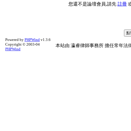
您還不是論壇會員,請先
註冊
Powered by
PHPWind
v1.3.6
Copyright © 2003-04
本站由
瀛睿律師事務所
擔任常年法律
PHPWind