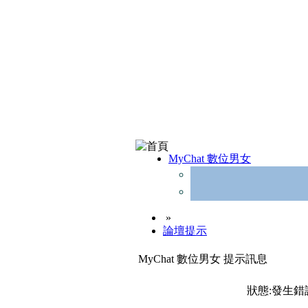
MyChat 數位男女
»
論壇提示
MyChat 數位男女 提示訊息
狀態:發生錯誤