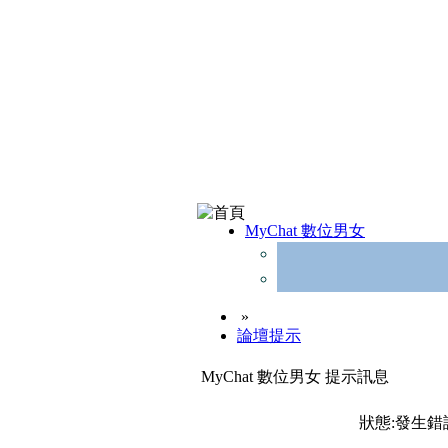
MyChat 數位男女
»
論壇提示
MyChat 數位男女 提示訊息
狀態:發生錯誤