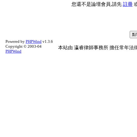
您還不是論壇會員,請先
註冊
Powered by
PHPWind
v1.3.6
Copyright © 2003-04
本站由
瀛睿律師事務所
擔任常年法律
PHPWind