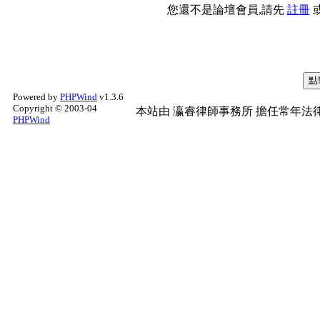
您還不是論壇會員,請先
註冊
Powered by
PHPWind
v1.3.6
Copyright © 2003-04
本站由
瀛睿律師事務所
擔任常年法律
PHPWind