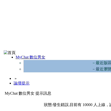
MyChat 數位男女
－最近版
－最近瀏
»
論壇提示
MyChat 數位男女 提示訊息
狀態:發生錯誤,目前有 10000 人上線