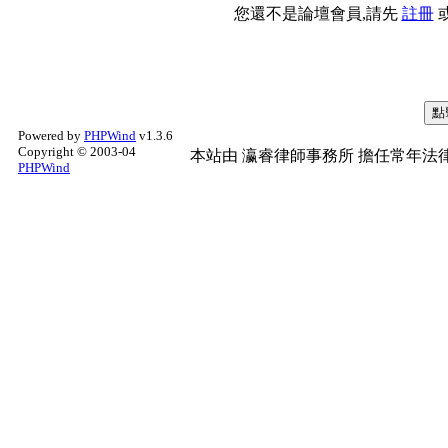
您還不是論壇會員,請先
註冊
Powered by
PHPWind
v1.3.6
Copyright © 2003-04
本站由
瀛睿律師事務所
擔任常年法律
PHPWind