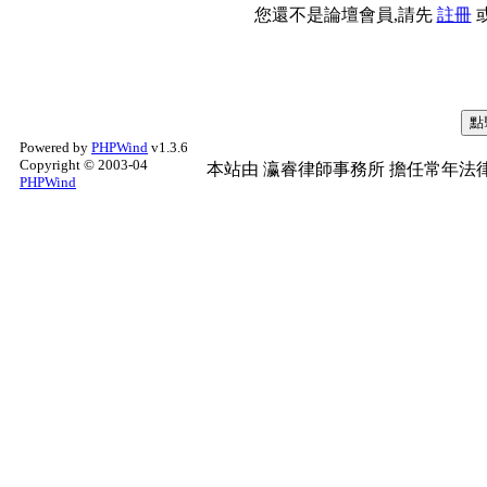
您還不是論壇會員,請先
註冊
Powered by
PHPWind
v1.3.6
Copyright © 2003-04
本站由
瀛睿律師事務所
擔任常年法律
PHPWind