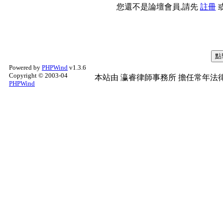
您還不是論壇會員,請先
註冊
Powered by
PHPWind
v1.3.6
Copyright © 2003-04
本站由
瀛睿律師事務所
擔任常年法律
PHPWind