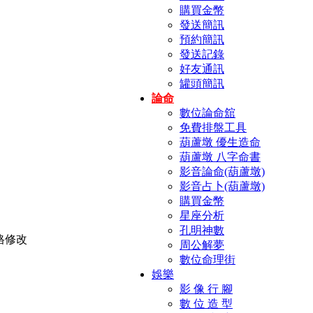
購買金幣
發送簡訊
預約簡訊
發送記錄
好友通訊
罐頭簡訊
論命
數位論命舘
免費排盤工具
葫蘆墩 優生造命
葫蘆墩 八字命書
影音論命(葫蘆墩)
影音占卜(葫蘆墩)
購買金幣
星座分析
孔明神數
周公解夢
數位命理街
娛樂
影 像 行 腳
數 位 造 型