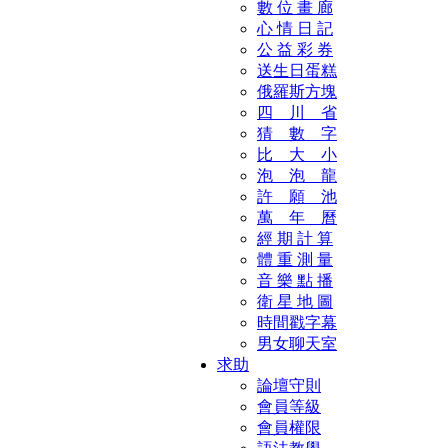
數 位 畫 廊
心 情 日 記
公 益 彩 券
送生日蛋糕
俄羅斯方塊
四 川 省
猜 數 字
比 大 小
泡 泡 龍
許 願 池
萬 年 曆
經 期 計 算
體 重 測 量
音 樂 點 播
衛 星 地 圖
時間戳字幕
男女聊天室
求助
論壇守則
會員等級
會員權限