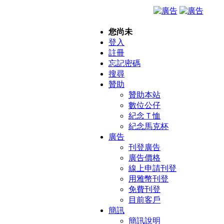
您尚未
登入
註冊
忘記密碼
搜尋
贊助
贊助本站
數位公仔
紀念Ｔ恤
紀念馬克杯
廣告
刊登廣告
廣告價格
線上申請刊登
用雅幣刊登
免費刊登
目前客戶
簡訊
簡訊說明