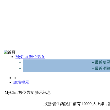
MyChat 數位男女
－最近版
－最近瀏
»
論壇提示
MyChat 數位男女 提示訊息
狀態:發生錯誤,目前有 10000 人上線