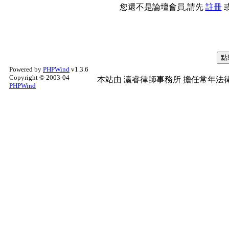
您還不是論壇會員,請先
註冊
Powered by
PHPWind
v1.3.6
Copyright © 2003-04
本站由
瀛睿律師事務所
擔任常年法律
PHPWind