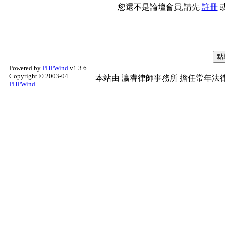
您還不是論壇會員,請先
註冊
Powered by
PHPWind
v1.3.6
Copyright © 2003-04
本站由
瀛睿律師事務所
擔任常年法律
PHPWind