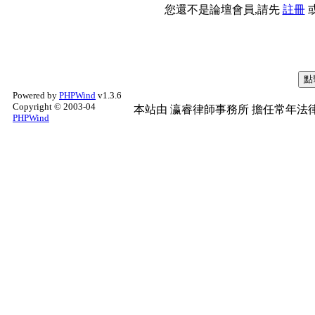
您還不是論壇會員,請先
註冊
Powered by
PHPWind
v1.3.6
Copyright © 2003-04
本站由
瀛睿律師事務所
擔任常年法律
PHPWind