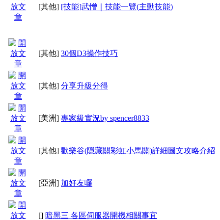
[其他]
[技能]武憎｜技能一覽(主動技能)
[其他]
30個D3操作技巧
[其他]
分享升級分得
[美洲]
專家級實況by spencer8833
[其他]
歡樂谷(隱藏關彩虹小馬關)詳細圖文攻略介紹
[亞洲]
加好友囉
[]
暗黑三 各區伺服器開機相關事宜