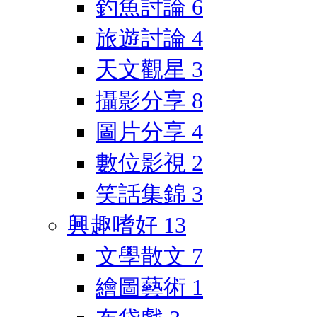
釣魚討論
6
旅遊討論
4
天文觀星
3
攝影分享
8
圖片分享
4
數位影視
2
笑話集錦
3
興趣嗜好
13
文學散文
7
繪圖藝術
1