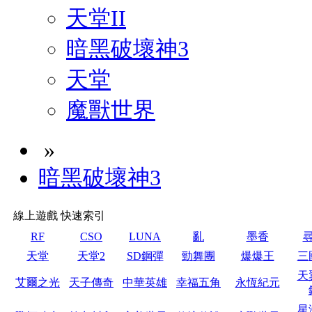
天堂II
暗黑破壞神3
天堂
魔獸世界
»
暗黑破壞神3
線上遊戲 快速索引
RF
CSO
LUNA
亂
墨香
天堂
天堂2
SD鋼彈
勁舞團
爆爆王
三
天
艾爾之光
天子傳奇
中華英雄
幸福五角
永恆紀元
星