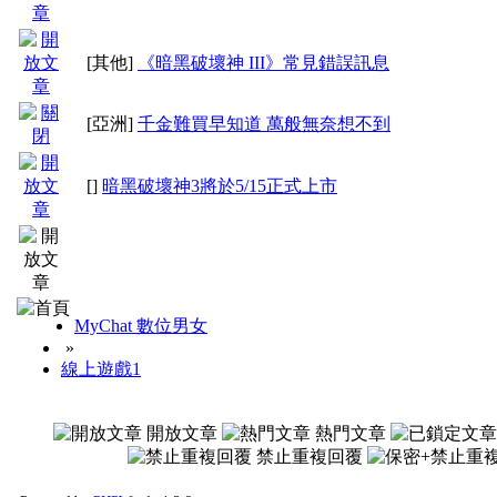
[其他]
《暗黑破壞神 III》常見錯誤訊息
[亞洲]
千金難買早知道 萬般無奈想不到
[]
暗黑破壞神3將於5/15正式上市
MyChat 數位男女
»
線上遊戲1
開放文章
熱門文章
禁止重複回覆