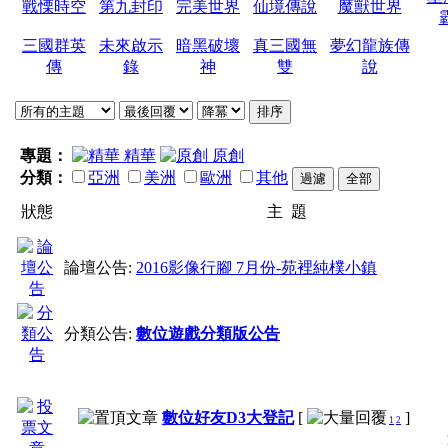
戰慄時空
第九封印
完美世界
仙境傳說
魔獸世界
三國群英
未來啟示
暗黑破壞
真三國無
夢幻龍族傳
傳
錄
神
雙
說
專題：
精華
原創
分類：
亞洲
美洲
歐洲
其他
狀態
主 題
論壇公告:
2016影像行腳 7月份-苑裡純樸小鎮
分類公告:
數位遊戲分類版公告
數位好友D3大登記
[
]
1
2