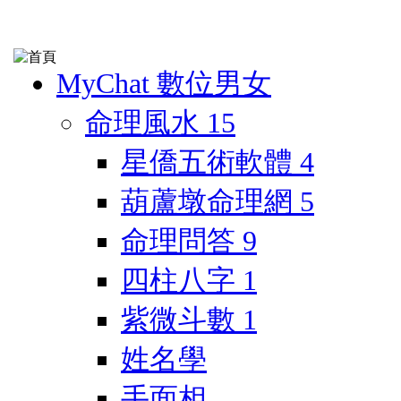
MyChat 數位男女
命理風水
15
星僑五術軟體
4
葫蘆墩命理網
5
命理問答
9
四柱八字
1
紫微斗數
1
姓名學
手面相