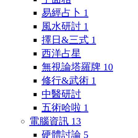
易經占卜
1
風水研討
1
擇日&三式
1
西洋占星
無視論塔羅牌
10
修行&武術
1
中醫研討
五術哈啦
1
電腦資訊
13
硬體討論
5