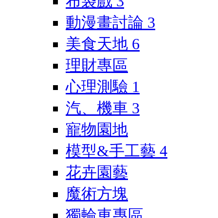
布袋戲
3
動漫畫討論
3
美食天地
6
理財專區
心理測驗
1
汽、機車
3
寵物園地
模型&手工藝
4
花卉園藝
魔術方塊
獨輪車專區