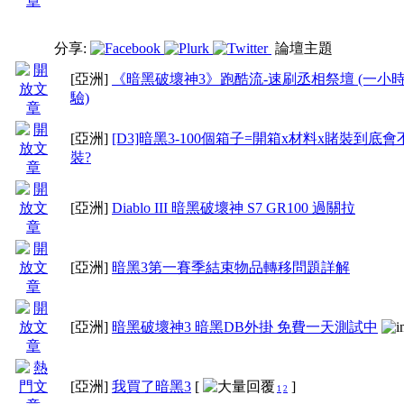
分享:
論壇主題
[亞洲]
《暗黑破壞神3》跑酷流-速刷丞相祭壇 (一小
驗)
[亞洲]
[D3]暗黑3-100個箱子=開箱x材料x賭裝到底
裝?
[亞洲]
Diablo III 暗黑破壞神 S7 GR100 過關拉
[亞洲]
暗黑3第一賽季結束物品轉移問題詳解
[亞洲]
暗黑破壞神3 暗黑DB外掛 免費一天測試中
[亞洲]
我買了暗黑3
[
]
1
2