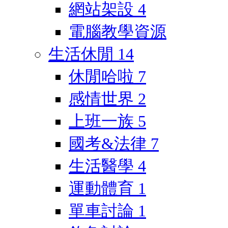
網站架設
4
電腦教學資源
生活休閒
14
休閒哈啦
7
感情世界
2
上班一族
5
國考&法律
7
生活醫學
4
運動體育
1
單車討論
1