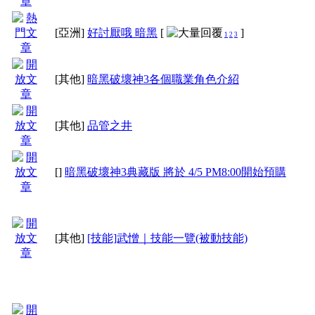
[亞洲]
好討厭哦 暗黑
[
]
1
2
3
[其他]
暗黑破壞神3各個職業角色介紹
[其他]
品管之井
[]
暗黑破壞神3典藏版 將於 4/5 PM8:00開始預購
[其他]
[技能]武憎｜技能一覽(被動技能)