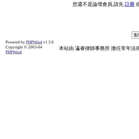
您還不是論壇會員,請先
註冊
Powered by
PHPWind
v1.3.6
Copyright © 2003-04
本站由
瀛睿律師事務所
擔任常年法律
PHPWind