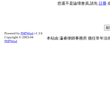
您還不是論壇會員,請先
註冊
Powered by
PHPWind
v1.3.6
Copyright © 2003-04
本站由
瀛睿律師事務所
擔任常年法律
PHPWind