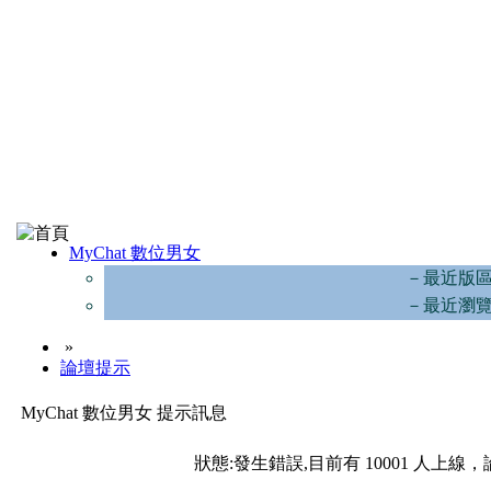
MyChat 數位男女
－最近版
－最近瀏
»
論壇提示
MyChat 數位男女 提示訊息
狀態:發生錯誤,目前有 10001 人上線