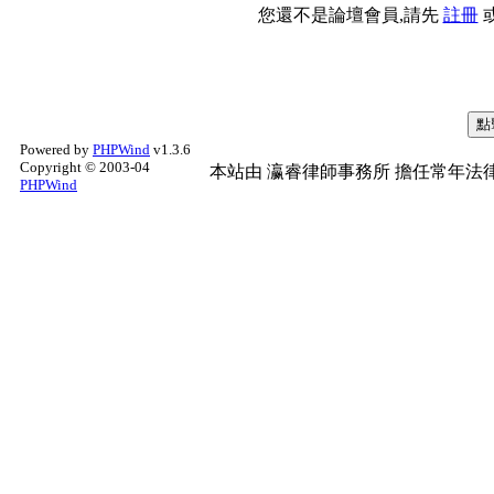
您還不是論壇會員,請先
註冊
Powered by
PHPWind
v1.3.6
Copyright © 2003-04
本站由
瀛睿律師事務所
擔任常年法律
PHPWind