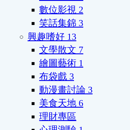
數位影視
2
笑話集錦
3
興趣嗜好
13
文學散文
7
繪圖藝術
1
布袋戲
3
動漫畫討論
3
美食天地
6
理財專區
心理測驗
1