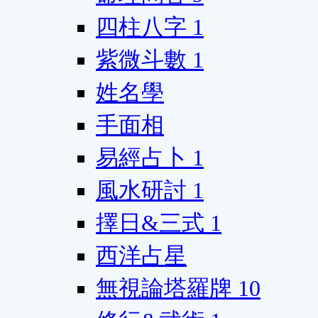
四柱八字
1
紫微斗數
1
姓名學
手面相
易經占卜
1
風水研討
1
擇日&三式
1
西洋占星
無視論塔羅牌
10