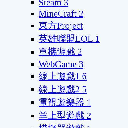
Steam
3
MineCraft
2
東方Project
英雄聯盟LOL
1
單機遊戲
2
WebGame
3
線上遊戲1
6
線上遊戲2
5
電視遊樂器
1
掌上型遊戲
2