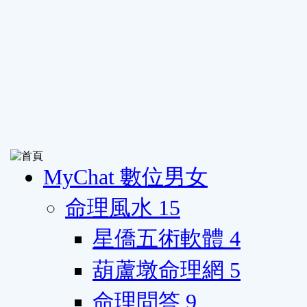
MyChat 數位男女
命理風水
15
星僑五術軟體
4
葫蘆墩命理網
5
命理問答
9