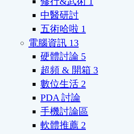
修行&武術
1
中醫研討
五術哈啦
1
電腦資訊
13
硬體討論
5
超頻 & 開箱
3
數位生活
2
PDA 討論
手機討論區
軟體推薦
2