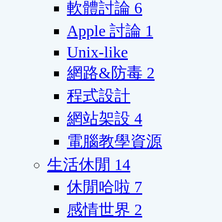
軟體討論
6
Apple 討論
1
Unix-like
網路&防毒
2
程式設計
網站架設
4
電腦教學資源
生活休閒
14
休閒哈啦
7
感情世界
2