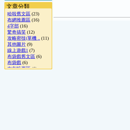
文章分類
哈啦舊文區
(23)
布網推薦區
(16)
4字部
(16)
驚奇搞笑
(12)
攻略密技(單機 ..
(11)
其他圖片
(9)
線上遊戲1
(7)
布袋戲舊文區
(6)
布袋戲
(6)
布劇投票區
(6)
單機遊戲
(5)
多字部
(4)
1字部 & 英文
(4)
猜謎分享
(4)
影評推薦
(4)
好站推薦
(3)
休閒哈啦
(3)
世界景致
(2)
電視遊樂器
(1)
子雲軒-命理問答
(1)