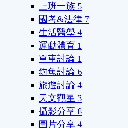
上班一族
5
國考&法律
7
生活醫學
4
運動體育
1
單車討論
1
釣魚討論
6
旅遊討論
4
天文觀星
3
攝影分享
8
圖片分享
4