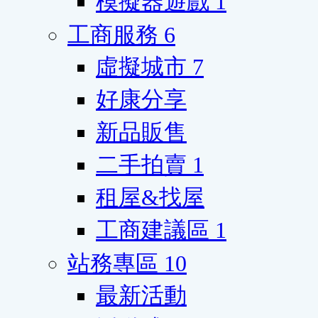
模擬器遊戲
1
工商服務
6
虛擬城市
7
好康分享
新品販售
二手拍賣
1
租屋&找屋
工商建議區
1
站務專區
10
最新活動