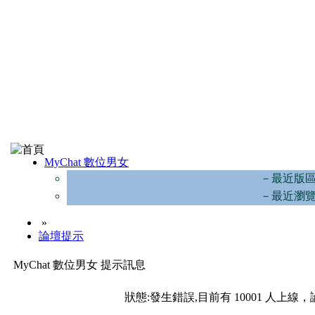
MyChat 數位男女
－最近版
－最近瀏
»
論壇提示
MyChat 數位男女 提示訊息
狀態:發生錯誤,目前有 10001 人上線