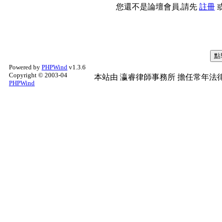
您還不是論壇會員,請先
註冊
Powered by
PHPWind
v1.3.6
Copyright © 2003-04
本站由
瀛睿律師事務所
擔任常年法律
PHPWind