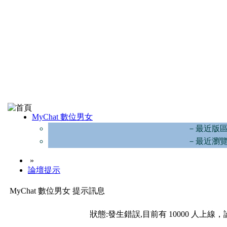
MyChat 數位男女
－最近版
－最近瀏
»
論壇提示
MyChat 數位男女 提示訊息
狀態:發生錯誤,目前有 10000 人上線