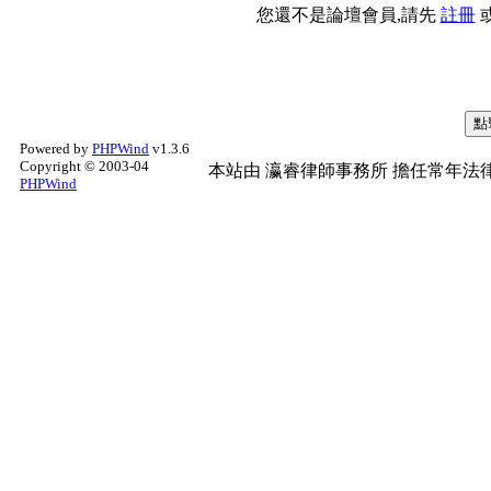
您還不是論壇會員,請先
註冊
Powered by
PHPWind
v1.3.6
Copyright © 2003-04
本站由
瀛睿律師事務所
擔任常年法律
PHPWind