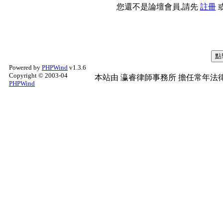
您還不是論壇會員,請先
註冊
Powered by
PHPWind
v1.3.6
Copyright © 2003-04
本站由
瀛睿律師事務所
擔任常年法律
PHPWind