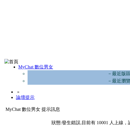
MyChat 數位男女
－最近版
－最近瀏
»
論壇提示
MyChat 數位男女 提示訊息
狀態:發生錯誤,目前有 10001 人上線