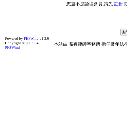
您還不是論壇會員,請先
註冊
Powered by
PHPWind
v1.3.6
Copyright © 2003-04
本站由
瀛睿律師事務所
擔任常年法律
PHPWind