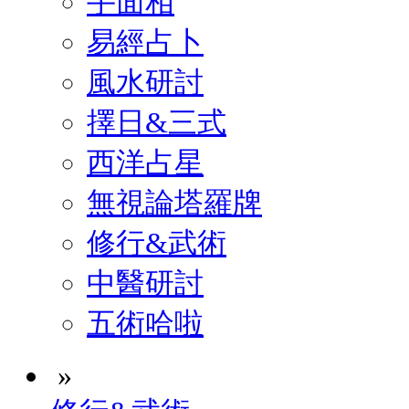
手面相
易經占卜
風水研討
擇日&三式
西洋占星
無視論塔羅牌
修行&武術
中醫研討
五術哈啦
»