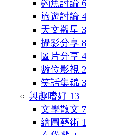
釣魚討論
6
旅遊討論
4
天文觀星
3
攝影分享
8
圖片分享
4
數位影視
2
笑話集錦
3
興趣嗜好
13
文學散文
7
繪圖藝術
1