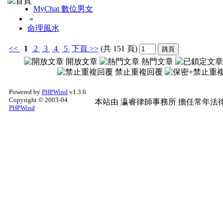
MyChat 數位男女
»
命理風水
<<
1
2
3
4
5
下頁
>>
(共 151 頁)
開放文章
熱門文章
禁止重複回覆
Powered by
PHPWind
v1.3.6
Copyright © 2003-04
本站由
瀛睿律師事務所
擔任常年法律
PHPWind