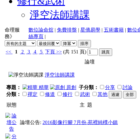
修行&武術
淨空法師講課
命理服
數位論命舘
|
免費排盤
|
星僑易學
|
五術書籍
|
數位
務》
絲專頁
|
<<
1
2
3
4
5
下頁
>>
(共 151 頁)
論壇
淨空法師講課
專題：
精華
原創
子分類：
分享
討論
分類：
禪定
修道
修行
武術
其他
狀態
主 題
論壇公告:
2016影像行腳 7月份-苑裡純樸小鎮