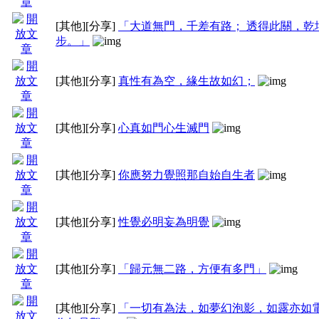
[其他]
[分享]
「大道無門，千差有路； 透得此關，乾
步。」
[其他]
[分享]
真性有為空，緣生故如幻；
[其他]
[分享]
心真如門心生滅門
[其他]
[分享]
你應努力覺照那自始自生者
[其他]
[分享]
性覺必明妄為明覺
[其他]
[分享]
「歸元無二路，方便有多門」
[其他]
[分享]
「一切有為法，如夢幻泡影，如露亦如