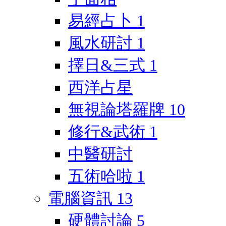
易經占卜
1
風水研討
1
擇日&三式
1
西洋占星
無視論塔羅牌
10
修行&武術
1
中醫研討
五術哈啦
1
電腦資訊
13
硬體討論
5