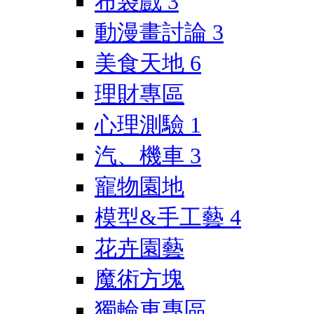
布袋戲
3
動漫畫討論
3
美食天地
6
理財專區
心理測驗
1
汽、機車
3
寵物園地
模型&手工藝
4
花卉園藝
魔術方塊
獨輪車專區