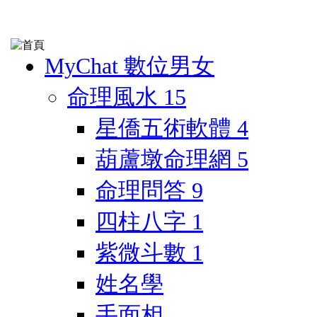
MyChat 數位男女
命理風水
15
星僑五術軟體
4
葫蘆墩命理網
5
命理問答
9
四柱八字
1
紫微斗數
1
姓名學
手面相