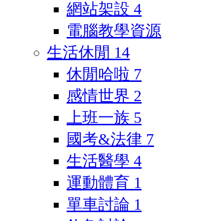
網站架設
4
電腦教學資源
生活休閒
14
休閒哈啦
7
感情世界
2
上班一族
5
國考&法律
7
生活醫學
4
運動體育
1
單車討論
1