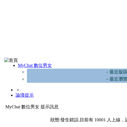
MyChat 數位男女
－最近版
－最近瀏
»
論壇提示
MyChat 數位男女 提示訊息
狀態:發生錯誤,目前有 10001 人上線