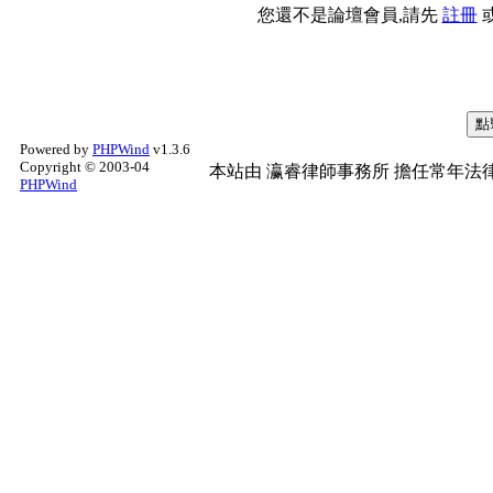
您還不是論壇會員,請先
註冊
Powered by
PHPWind
v1.3.6
Copyright © 2003-04
本站由
瀛睿律師事務所
擔任常年法律
PHPWind