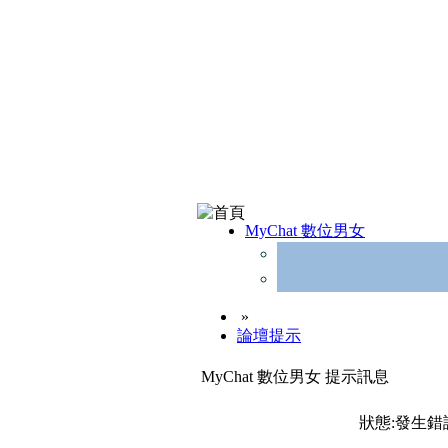
MyChat 數位男女
»
論壇提示
MyChat 數位男女 提示訊息
狀態:發生錯誤