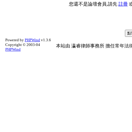
您還不是論壇會員,請先
註冊
Powered by
PHPWind
v1.3.6
Copyright © 2003-04
本站由
瀛睿律師事務所
擔任常年法律
PHPWind