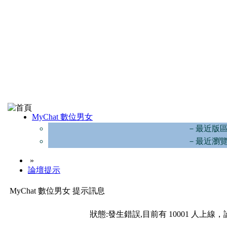
MyChat 數位男女
－最近版
－最近瀏
»
論壇提示
MyChat 數位男女 提示訊息
狀態:發生錯誤,目前有 10001 人上線