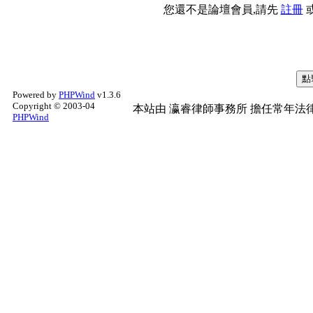
您還不是論壇會員,請先
註冊
Powered by
PHPWind
v1.3.6
Copyright © 2003-04
本站由
瀛睿律師事務所
擔任常年法律
PHPWind