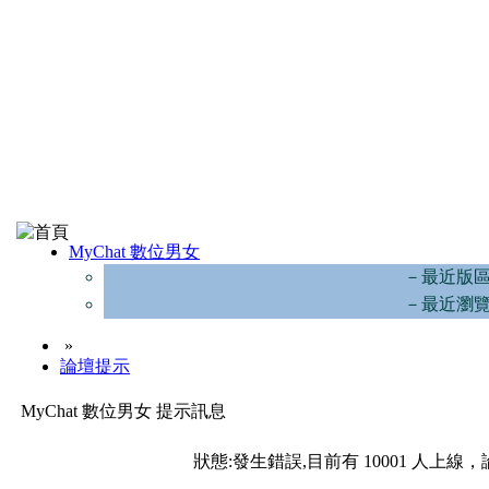
MyChat 數位男女
－最近版
－最近瀏
»
論壇提示
MyChat 數位男女 提示訊息
狀態:發生錯誤,目前有 10001 人上線