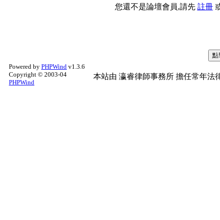
您還不是論壇會員,請先
註冊
Powered by
PHPWind
v1.3.6
Copyright © 2003-04
本站由
瀛睿律師事務所
擔任常年法律
PHPWind