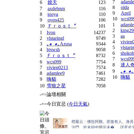
7
adaml
6
媓天
123
8
olda
7
axdebnm
116
9
April
8
tooya
110
10
wcs09
9
oven425
106
1
adamle
10
Ｆｒｏｓｔ〞
101
2
king29
1
Ivon
14237
3
aa
2
ylstaringl
9749
4
vivien
3
｡◕‿◕｡Azusa
9344
5
ylstari
4
hjswsh
9058
6
shoko
5
Ｆｒｏｓｔ〞
8732
7
wcs09
6
wcs099
7754
8
達人
7
vivien0213
7574
9
｡◕‿◕｡
8
adamlee9
7461
10
嗨貓
9
嗨貓
7282
10
雪狼之星
7058
-=>論壇相關
-=>今日宜忌 (
今日天氣
)