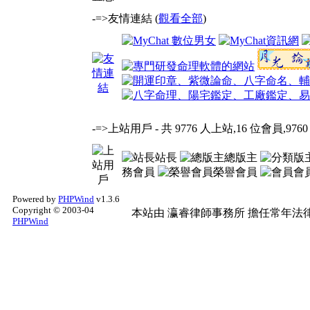
-=>友情連結 (
觀看全部
)
-=>上站用戶
- 共 9776 人上站,16 位會員,9760
站長
總版主
務會員
榮譽會員
會
Powered by
PHPWind
v1.3.6
Copyright © 2003-04
本站由
瀛睿律師事務所
擔任常年法律
PHPWind