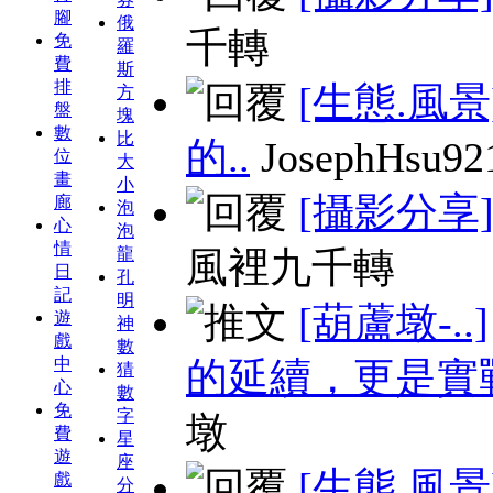
腳
俄
千轉
免
羅
費
斯
排
[生態.風景
方
盤
塊
數
比
的..
JosephHsu92
位
大
畫
小
[攝影分享
廊
泡
心
泡
情
龍
風裡九千轉
日
孔
記
明
[葫蘆墩-..]
遊
神
戲
數
中
的延續，更是實
猜
心
數
免
字
墩
費
星
遊
座
[生態.風景
戲
分