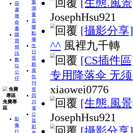
[生態.風景
重
葫
測
蘆
JosephHsu921
量
墩
音
命
樂
[攝影分享
書
點
購
播
買
^^
風裡九千轉
生
簡
日
訊
[CS插件區
蛋
數
糕
位
廣
专用降落伞 无
公
告
仔
刊
xiaowei0776
登
四
[生態.風景
免費專
川
區
省
JosephHsu921
公
影
益
像
彩
[攝影分享
行
券