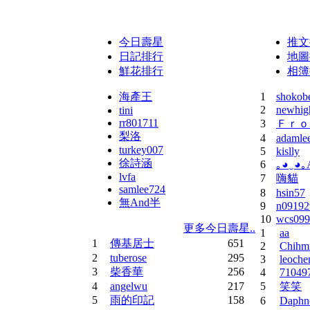
sub380
點播
《上帝也哭泣(王傑) by top1
今日壽星
推文
日記排行
地圖
鮮花排行
相簿
海產王
1
shokob
2
newhig
tini
rr801711
3
Ｆｒｏ
梨洛
4
adamle
turkey007
5
kislly
徐詩涵
6
｡◕‿◕｡
lvfa
7
嗨貓
samlee724
8
hsin57
無And半
9
n09192
10
wcs099
更多今日壽星..
1
aa
1
傳基居士
651
2
Chihm
2
tuberose
295
3
leoche
3
柴香華
256
4
71049
4
angelwu
217
5
笑笑
5
雨的印記
158
6
Daphn