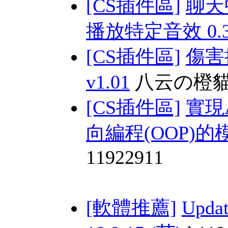
[CS插件區]
聊天
播放特定音效 0.3 
[CS插件區]
傷害
v1.01
八云の橙
[CS插件區]
實現
向編程(OOP)的模塊
11922911
[軟體推薦]
Upda