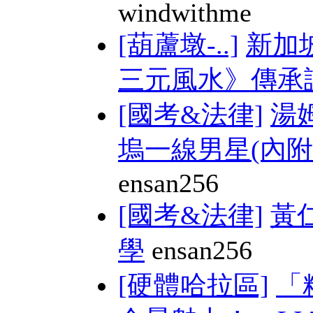
windwithme
[葫蘆墩-..]
新加
三元風水》傳承課 
[國考&法律]
湯
塢一線男星(內附M
ensan256
[國考&法律]
黃
學
ensan256
[硬體哈拉區]
「