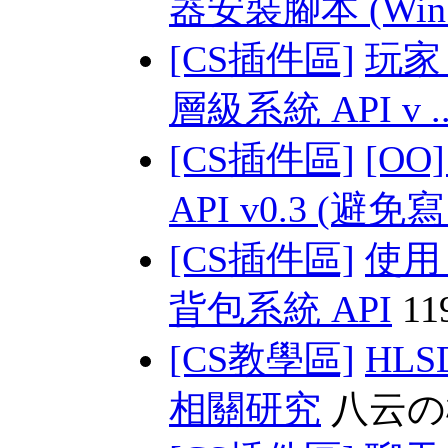
器安裝腳本 (Win 
[CS插件區]
玩家 s
層級系統 API v .
[CS插件區]
[O
API v0.3 (避免寫 
[CS插件區]
使用
背包系統 API
11
[CS教學區]
HLSD
相關研究
八云の