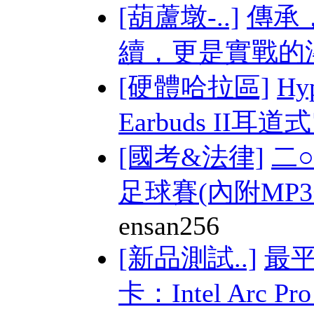
[葫蘆墩-..]
傳承
續，更是實戰的
[硬體哈拉區]
Hy
Earbuds II耳道式
[國考&法律]
二
足球賽(內附MP3+
ensan256
[新品測試..]
最平
卡：Intel Arc Pro 