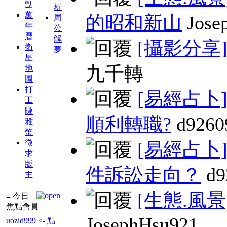
點
析
萬
的昭和新山
Jose
周
年
公
曆
解
[攝影分享
衛
夢
星
九千轉
地
圖
打
[易經占卜
工
賺
順利轉職?
d9260
雅
幣
徵
[易經占卜
求
版
件訴訟走向？
d9
主
[生態.風景
≡ 今日
焦點會員
JosephHsu921
uozid999
<-
點