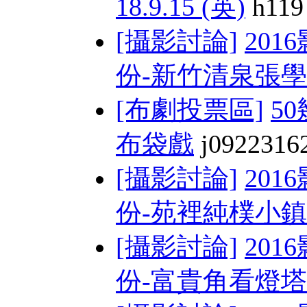
18.9.15 (英)
h119
[攝影討論]
201
份-新竹清泉張學 
[布劇投票區]
5
布袋戲
j0922316
[攝影討論]
201
份-苑裡純樸小鎮
[攝影討論]
201
份-富貴角看燈塔