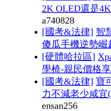
2K OLED還是4K 
a740828
[國考&法律]
智
傻瓜手機逆勢崛起(
[硬體哈拉區]
Xp
學椅-親民價格享受
[國考&法律]
寶
力不減老少咸宜(附
ensan256