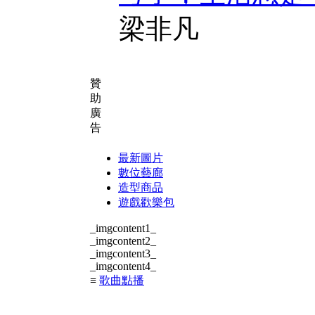
梁非凡
贊
助
廣
告
最新圖片
數位藝廊
造型商品
遊戲歡樂包
_imgcontent1_
_imgcontent2_
_imgcontent3_
_imgcontent4_
≡
歌曲點播