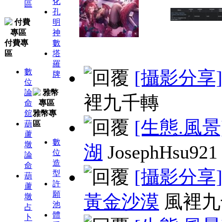
化
區
孔
明
神
付費專
數
區
塔
羅
數
[攝影分享
牌
位
論
裡九千轉
命
舘
雅幣專
[生態.風景
葫
區
蘆
數
墩
湖
JosephHsu921
位
論
造
命
[攝影分享
型
葫
許
蘆
願
黃金沙漠
風裡九
墩
池
占
體
卜