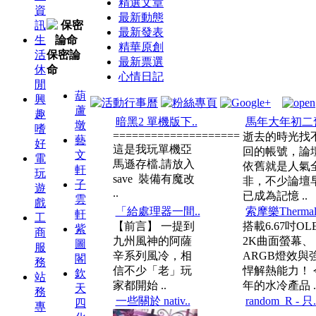
精選文章
資
最新動態
訊
最新發表
生
精華原創
活
保密論
最新票選
休
命
心情日記
閒
葫
興
蘆
趣
暗黑2 單機版下..
馬年大年初二舊
墩
嗜
====================
逝去的時光找
藝
好
這是我玩單機亞
回的帳號，論
文
電
馬遜存檔.請放入
依舊就是人氣
軒
玩
save 裝備有魔改
非，不少論壇
子
遊
..
已成為記憶 ..
雲
戲
「給處理器一間..
索摩樂Thermal
軒
工
【前言】 一提到
搭載6.67吋OL
紫
商
九州風神的阿薩
2K曲面螢幕、
圖
服
辛系列風冷，相
ARGB燈效與
閣
務
信不少「老」玩
悍解熱能力！ 
欽
站
家都開始 ..
年的水冷產品 .
天
務
一些關於 nativ..
random_R - 只.
四
專