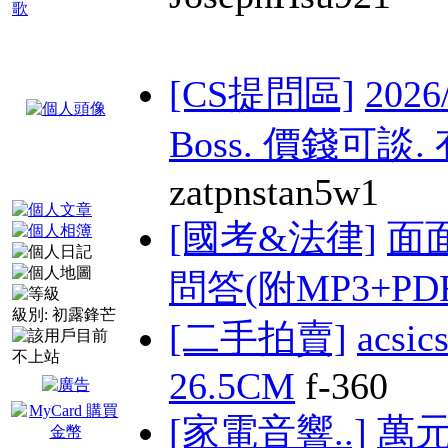
歌
[CS提問區]
202
Boss. 價錢可談. 有
zatpnstan5w1
[國考&法律]
面
問答(附MP3+PDF
級別:
初露鋒芒
[二手拍賣]
acs
26.5CM
f-360
[家電音響..]
萬