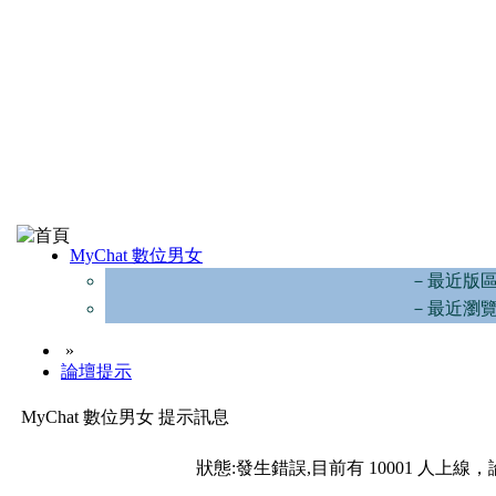
MyChat 數位男女
－最近版
－最近瀏
»
論壇提示
MyChat 數位男女 提示訊息
狀態:發生錯誤,目前有 10001 人上線