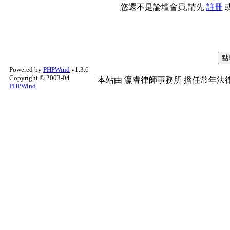
您還不是論壇會員,請先
註冊
Powered by
PHPWind
v1.3.6
Copyright © 2003-04
本站由
瀛睿律師事務所
擔任常年法律
PHPWind