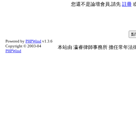
您還不是論壇會員,請先
註冊
Powered by
PHPWind
v1.3.6
Copyright © 2003-04
本站由
瀛睿律師事務所
擔任常年法律
PHPWind