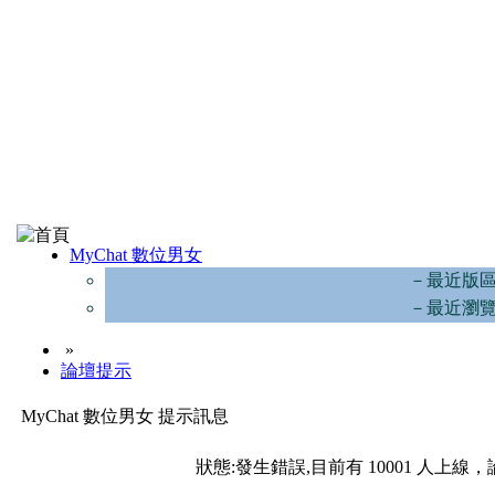
MyChat 數位男女
－最近版
－最近瀏
»
論壇提示
MyChat 數位男女 提示訊息
狀態:發生錯誤,目前有 10001 人上線