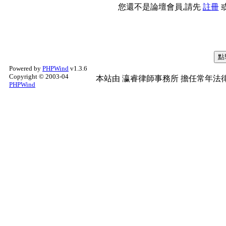
您還不是論壇會員,請先
註冊
Powered by
PHPWind
v1.3.6
Copyright © 2003-04
本站由
瀛睿律師事務所
擔任常年法律
PHPWind