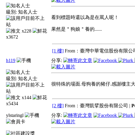
級別:
知名人士
看到標題時還以為是在罵人呢！
果然是＂狗娘＂養的......
x228
x3672
[1 樓]
From：臺灣中華電信股份有限公司
h119
分享:
級別:
知名人士
很特殊的場面.母狗養的豬仔.感謝樓主大
x144
x5434
[2 樓]
From：臺灣凱擘股份有限公司 |
P
ylstaringl
分享: