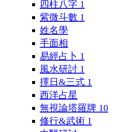
四柱八字
1
紫微斗數
1
姓名學
手面相
易經占卜
1
風水研討
1
擇日&三式
1
西洋占星
無視論塔羅牌
10
修行&武術
1