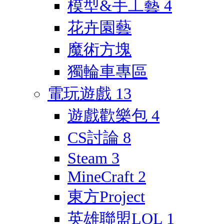
模型&手工藝
4
花卉園藝
魔術方塊
獨輪車專區
電玩遊戲
13
遊戲歡樂包
4
CS討論
8
Steam
3
MineCraft
2
東方Project
英雄聯盟LOL
1