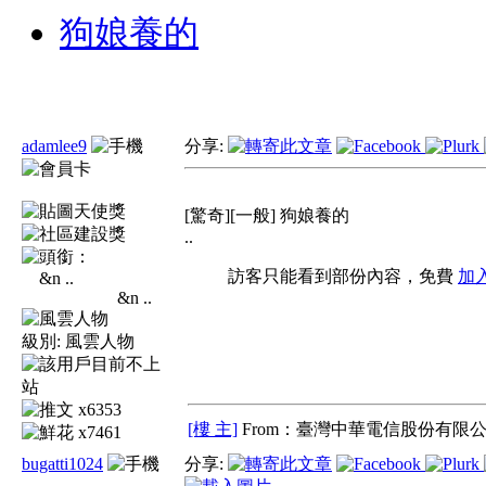
狗娘養的
adamlee9
分享:
[驚奇][一般] 狗娘養的
..
訪客只能看到部份內容，免費
加
&n ..
級別:
風雲人物
x6353
[樓 主]
From：臺灣中華電信股份有限公
x7461
bugatti1024
分享: