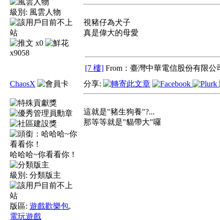
級別:
風雲人物
視豬仔為犬子
真是偉大的母愛
x0
x9058
[7 樓]
From：臺灣中華電信股份有限公司
ChaosX
分享:
這就是"豬生狗養"?...
那等等就是"貓帶大"囉
哈哈哈~你看看你！
級別:
分類版主
版區:
遊戲歡樂包
,
電玩遊戲