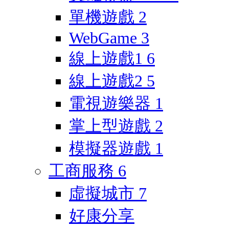
單機遊戲
2
WebGame
3
線上遊戲1
6
線上遊戲2
5
電視遊樂器
1
掌上型遊戲
2
模擬器遊戲
1
工商服務
6
虛擬城市
7
好康分享