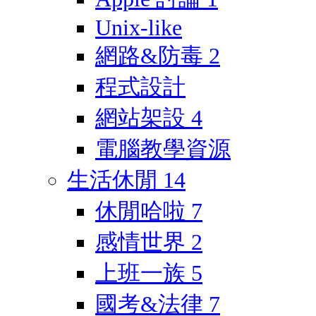
Unix-like
網路&防毒
2
程式設計
網站架設
4
電腦教學資源
生活休閒
14
休閒哈啦
7
感情世界
2
上班一族
5
國考&法律
7