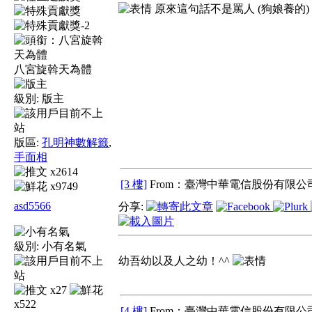
原來這句話不是罵人 (狗娘養的) ......
八宮旋斡天為體
級別:
版主
版區:
孔明神數解籤
,
手面相
x2614
[3 樓]
From：臺灣中華電信股份有限公司
x9749
asd5566
分享:
級別:
小有名氣
幼吾幼以及人之幼！^^
x27
x522
[4 樓]
From：臺灣中華電信股份有限公司