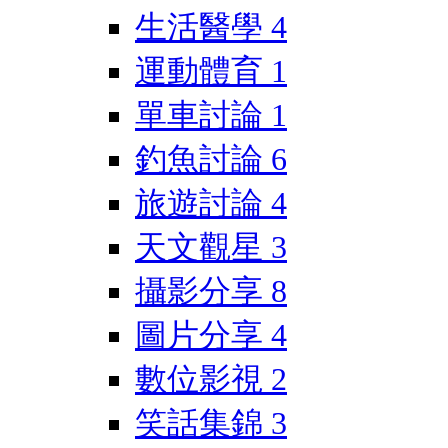
生活醫學
4
運動體育
1
單車討論
1
釣魚討論
6
旅遊討論
4
天文觀星
3
攝影分享
8
圖片分享
4
數位影視
2
笑話集錦
3