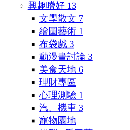
興趣嗜好
13
文學散文
7
繪圖藝術
1
布袋戲
3
動漫畫討論
3
美食天地
6
理財專區
心理測驗
1
汽、機車
3
寵物園地