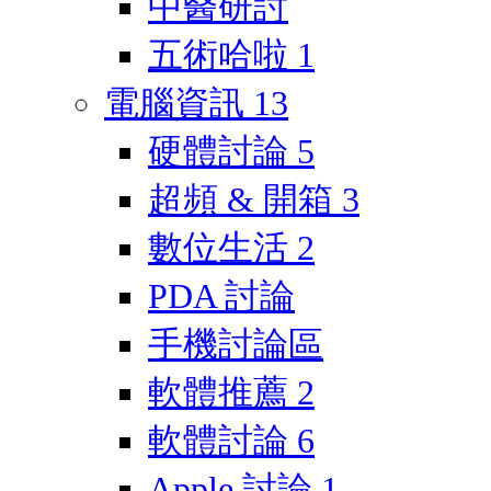
中醫研討
五術哈啦
1
電腦資訊
13
硬體討論
5
超頻 & 開箱
3
數位生活
2
PDA 討論
手機討論區
軟體推薦
2
軟體討論
6
Apple 討論
1