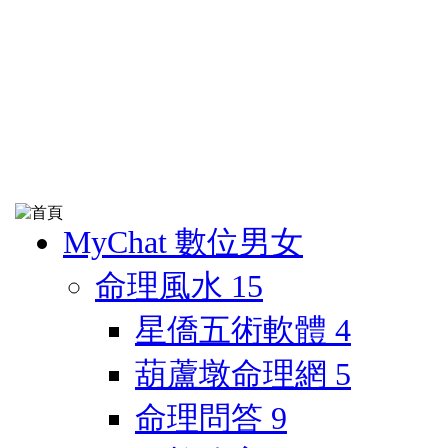
MyChat 數位男女
命理風水
15
星僑五術軟體
4
葫蘆墩命理網
5
命理問答
9