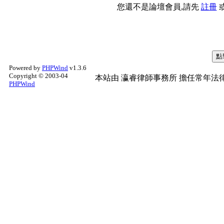
您還不是論壇會員,請先
註冊
Powered by
PHPWind
v1.3.6
Copyright © 2003-04
本站由
瀛睿律師事務所
擔任常年法律
PHPWind