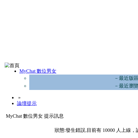
MyChat 數位男女
－最近版
－最近瀏
»
論壇提示
MyChat 數位男女 提示訊息
狀態:發生錯誤,目前有 10000 人上線