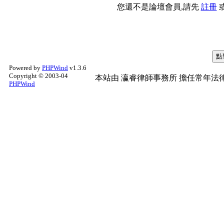
您還不是論壇會員,請先
註冊
Powered by
PHPWind
v1.3.6
Copyright © 2003-04
本站由
瀛睿律師事務所
擔任常年法律
PHPWind