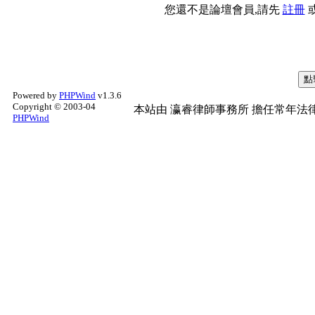
您還不是論壇會員,請先
註冊
Powered by
PHPWind
v1.3.6
Copyright © 2003-04
本站由
瀛睿律師事務所
擔任常年法律
PHPWind