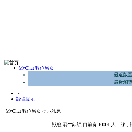
MyChat 數位男女
－最近版
－最近瀏
»
論壇提示
MyChat 數位男女 提示訊息
狀態:發生錯誤,目前有 10001 人上線