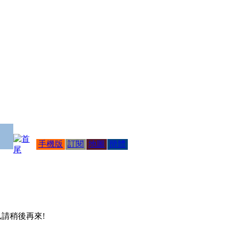
手機版
訂閱
地圖
簡體
 ,請稍後再來!