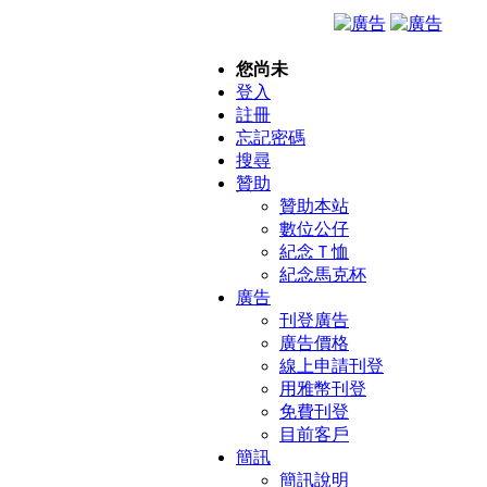
您尚未
登入
註冊
忘記密碼
搜尋
贊助
贊助本站
數位公仔
紀念Ｔ恤
紀念馬克杯
廣告
刊登廣告
廣告價格
線上申請刊登
用雅幣刊登
免費刊登
目前客戶
簡訊
簡訊說明