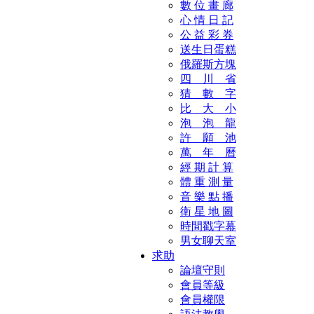
數 位 畫 廊
心 情 日 記
公 益 彩 券
送生日蛋糕
俄羅斯方塊
四 川 省
猜 數 字
比 大 小
泡 泡 龍
許 願 池
萬 年 曆
經 期 計 算
體 重 測 量
音 樂 點 播
衛 星 地 圖
時間戳字幕
男女聊天室
求助
論壇守則
會員等級
會員權限