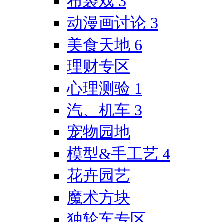
布袋戏
3
动漫画讨论
3
美食天地
6
理财专区
心理测验
1
汽、机车
3
宠物园地
模型&手工艺
4
花卉园艺
魔术方块
独轮车专区