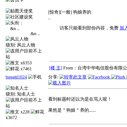
[惊奇][一般] 狗娘养的
..
访客只能看到部份内容，免费
加
&n ..
级别:
风云人物
x6353
[楼 主]
From：台湾中华电信股份有限公
x7461
bugatti1024
分享:
级别:
知名人士
看到标题时还以为是在骂人呢！
果然是＂狗娘＂养的......
x228
x3672