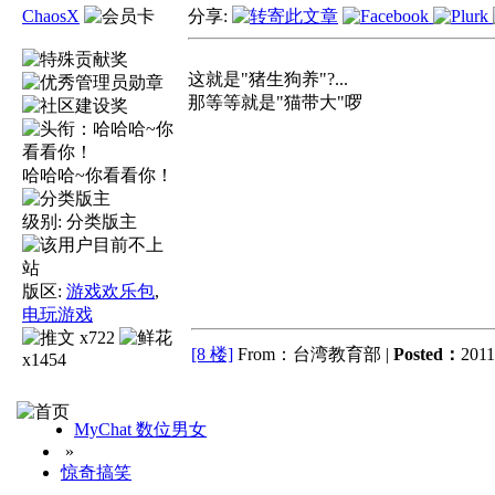
ChaosX
分享:
这就是"猪生狗养"?...
那等等就是"猫带大"啰
哈哈哈~你看看你！
级别:
分类版主
版区:
游戏欢乐包
,
电玩游戏
x722
[8 楼]
From：台湾教育部 |
Posted：
2011
x1454
MyChat 数位男女
»
惊奇搞笑