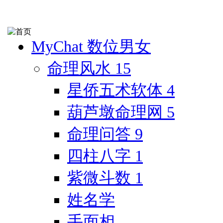
MyChat 数位男女
命理风水
15
星侨五术软体
4
葫芦墩命理网
5
命理问答
9
四柱八字
1
紫微斗数
1
姓名学
手面相