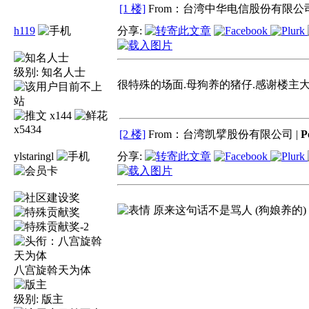
[1 楼]
From：台湾中华电信股份有限公司
h119
分享:
级别:
知名人士
很特殊的场面.母狗养的猪仔.感谢楼主大
x144
x5434
[2 楼]
From：台湾凯擘股份有限公司 |
P
ylstaringl
分享:
原来这句话不是骂人 (狗娘养的) ......
八宫旋斡天为体
级别:
版主