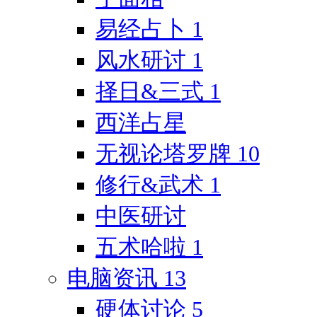
易经占卜
1
风水研讨
1
择日&三式
1
西洋占星
无视论塔罗牌
10
修行&武术
1
中医研讨
五术哈啦
1
电脑资讯
13
硬体讨论
5