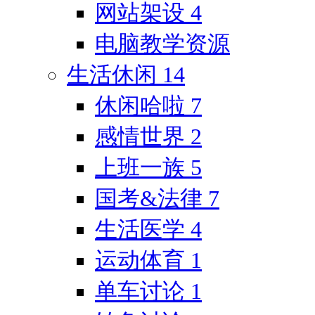
网站架设
4
电脑教学资源
生活休闲
14
休闲哈啦
7
感情世界
2
上班一族
5
国考&法律
7
生活医学
4
运动体育
1
单车讨论
1