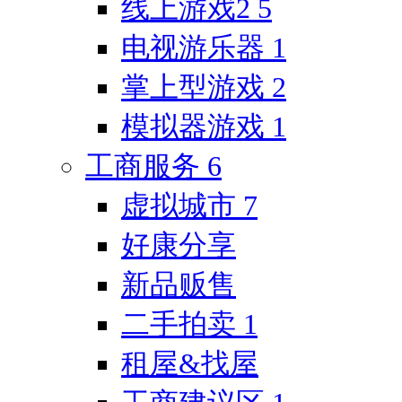
线上游戏2
5
电视游乐器
1
掌上型游戏
2
模拟器游戏
1
工商服务
6
虚拟城市
7
好康分享
新品贩售
二手拍卖
1
租屋&找屋