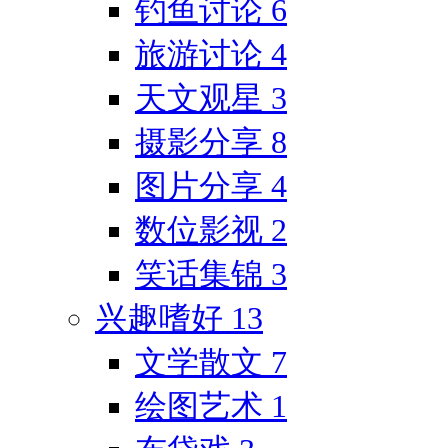
钓鱼讨论
6
旅游讨论
4
天文观星
3
摄影分享
8
图片分享
4
数位影视
2
笑话集锦
3
兴趣嗜好
13
文学散文
7
绘图艺术
1